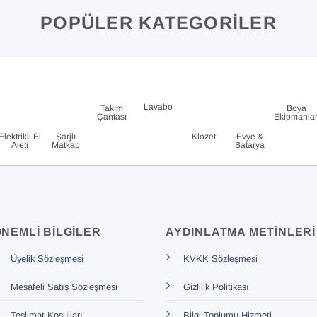
POPÜLER KATEGORILER
Lavabo
Takım
Boya
Çantası
Ekipmanlar
Elektrikli El
Şarjlı
Klozet
Evye &
Aleti
Matkap
Batarya
NEMLI BILGILER
AYDINLATMA METINLERI
Üyelik Sözleşmesi
KVKK Sözleşmesi
Mesafeli Satış Sözleşmesi
Gizlilik Politikası
Teslimat Koşulları
Bilgi Toplumu Hizmeti