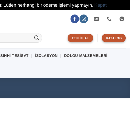
r, Lütfen herhangi bir ödeme işlemi yapmayın.
Kapat
TEKLIF AL
KATALOG
SIHHI TESISAT
İZOLASYON
DOLGU MALZEMELERI