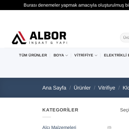
Burası denemeler yapmak amacıyla oluşturulmuş bir 
İçeriğe
atla
Ara:
TÜM ÜRÜNLER
BOYA
VITRIFIYE
ELEKTRIKLI 
Ana Sayfa
/
Ürünler
/
Vitrifiye
/
Kl
KATEGORILER
Seçi
Alçı Malzemeleri
(0)