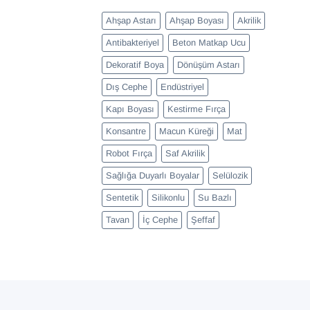
Ahşap Astarı
Ahşap Boyası
Akrilik
Antibakteriyel
Beton Matkap Ucu
Dekoratif Boya
Dönüşüm Astarı
Dış Cephe
Endüstriyel
Kapı Boyası
Kestirme Fırça
Konsantre
Macun Küreği
Mat
Robot Fırça
Saf Akrilik
Sağlığa Duyarlı Boyalar
Selülozik
Sentetik
Silikonlu
Su Bazlı
Tavan
İç Cephe
Şeffaf