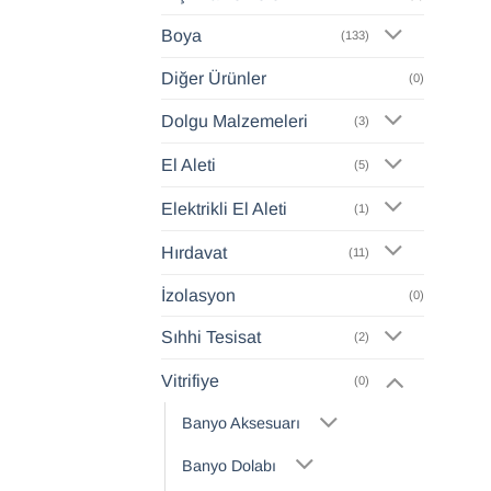
Boya
(133)
Diğer Ürünler
(0)
Dolgu Malzemeleri
(3)
El Aleti
(5)
Elektrikli El Aleti
(1)
Hırdavat
(11)
İzolasyon
(0)
Sıhhi Tesisat
(2)
Vitrifiye
(0)
Banyo Aksesuarı
Banyo Dolabı