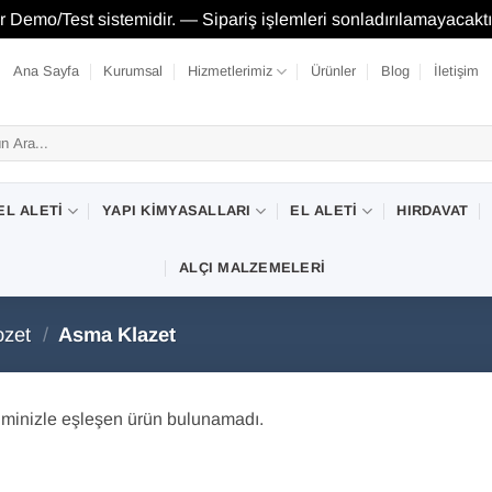
Demo/Test sistemidir. — Sipariş işlemleri sonladırılamayacaktı
Ana Sayfa
Kurumsal
Hizmetlerimiz
Ürünler
Blog
İletişim
EL ALETI
YAPI KIMYASALLARI
EL ALETI
HIRDAVAT
ALÇI MALZEMELERI
ozet
/
Asma Klazet
minizle eşleşen ürün bulunamadı.